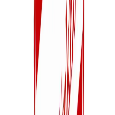
Trainingsschema
Bekijk alle trainingstijden
Ga naar
Voetbalongeval
Meld een ongeval of blessure
Ga naar
Foto's