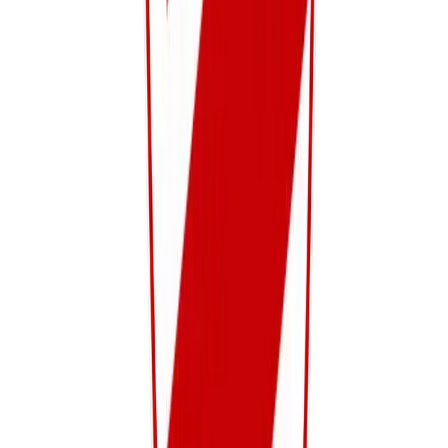
U7 B
2-Gewestelijk
Maandag, Woensdag
Wesly Thomas & Abdullah Sümbül
Bekijk details
Jeugd
U6
2-Gewestelijk
Maandag, Woensdag
Simon Biesmans & Lennert Neuteleers
Bekijk details
Jeugd
U5 Voetbaltuin
Voetbaltuin