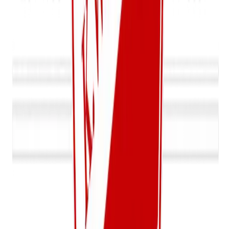
Bekijk details
Jeugd
U8 B
2-Gewestelijk
Dinsdag, Donderdag
Kevin Kenis & Gunther Vanneroem
Bekijk details
Jeugd
U7 A
2-Gewestelijk
Maandag, Woensdag
Wesly Thomas & Abdullah Sümbül
Bekijk details
Jeugd