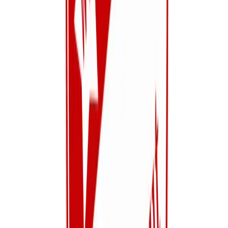
2-Gewestelijk
Dinsdag, Donderdag
Steven B
Bekijk details
Jeugd
U16
2-Gewestelijk
Dinsdag, Donderdag
Bekijk details
Jeugd
U15
2-Gewestelijk
Maandag, Woensdag