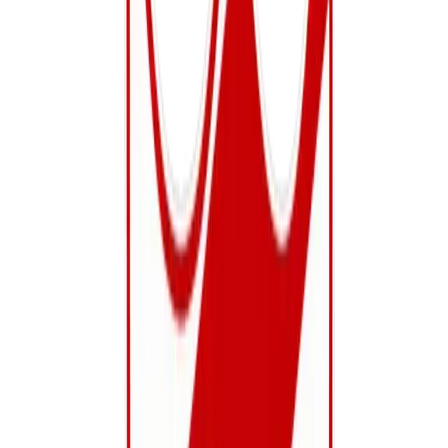
Senioren
Dames 1ste Ploeg P1
1ste Provinciale Dames
Maandag, Woensdag
Frank Schroyen
Bekijk details
Senioren
Recrea Vrouwen
Vriendschappelijk
Woensdag
Staf Vaes
Bekijk details