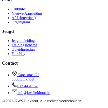
Clubinfo
Nieuwe Aansluiting
API (Integriteit)
Organigram
Jeugd
Jeugdopleiding
Trainingsschema
Opleidingsplan
Fair Play
Contact
Kapelstraat 72
3560 Linkhout
013 44 47 57
info@kwslinkhout.be
©
2026
KWS Linkhout. Alle rechten voorbehouden.