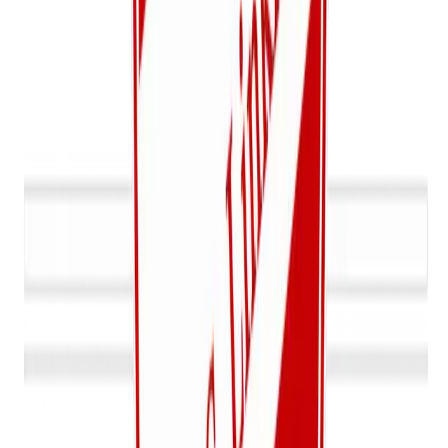
U11
2-Gewestelijk
Dinsdag, Donderdag
Maarten Cleeren
Bekijk details
Jeugd
U10
2-Gewestelijk
Dinsdag, Donderdag
Franky Forrier & Staf Vaes
Bekijk details
Jeugd
U9 A