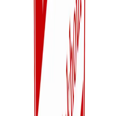
Jasper Peremans
Bekijk details
Jeugd
U13
2-Gewestelijk
Maandag, Woensdag
Pieter Peremans
Bekijk details
Jeugd
U12
2-Gewestelijk
Maandag, Woensdag
Stijn Vlaeyen
Bekijk details
Jeugd