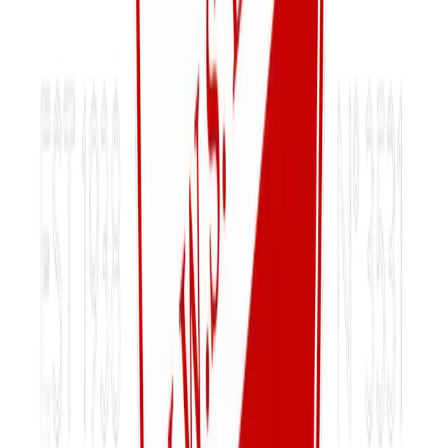
2-Gewestelijk
Maandag, Woensdag
Staf Vaes
Bekijk details
Jeugd
U9 B
2-Gewestelijk
Maandag, Woensdag
Staf Vaes
Bekijk details
Jeugd
U8 A
2-Gewestelijk
Dinsdag, Donderdag
Kevin Kenis & Gunther Vanneroem