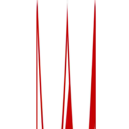
Dinsdag, Donderdag
Ramon Fernandez
Bekijk details
Senioren
Beloften
Reserven Voetb Vl AU
Dinsdag, Donderdag
Steven Vangeel
Bekijk details
Senioren
Recrea Heren
Recreatief
Bekijk details