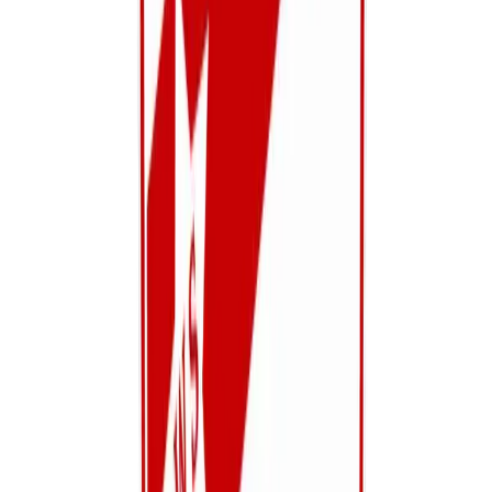
Meisjes U10
Maandag, Woensdag
Frank Schroyen
Bekijk details
Dames
Women U8
U8 Meisjes
Maandag, Woensdag
Kevin Kenis
Bekijk details
Jeugd
U17