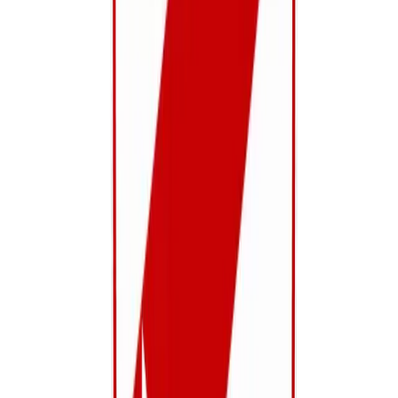
Dames
Dames 2de Ploeg P2
2de Provinciale Dames
Maandag, Woensdag
Bekijk details
Dames
Women U20
2-Meisjes U20 reeks E
Maandag, Woensdag
Steven B
Bekijk details
Dames
Women U10