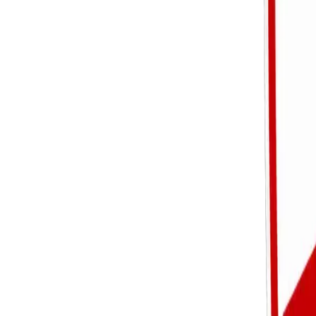
Geef het goede voorbeeld op de tribune
Los problemen op via de juiste kanalen
Ondersteun de club en vrijwilligers
Zorg voor een veilige trainingsomgeving
Respecteer alle spelers als individu
Bevorder fair play en sportiviteit
Geef constructieve feedback
Werk samen met ouders en club
Blijf jezelf ontwikkelen als trainer
Zet de speler centraal, niet de uitslag