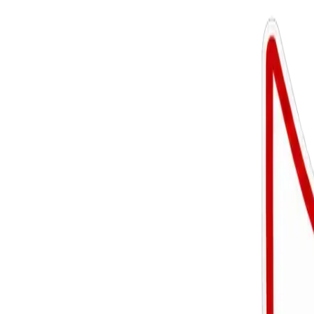
Respecteer de tegenstander en de scheidsrechter
Accepteer beslissingen zonder te protesteren
Geef elkaar de hand voor en na de wedstrijd
Moedig je ploeggenoten aan, ook na een fout
Speel eerlijk - valsspelen is nooit oké
Beheers je emoties en je taalgebruik
Zorg voor propere kledij en materialen
Moedig aan zonder overdreven druk
Respecteer trainers, scheidsrechters en andere ouders
Laat de trainer zijn werk doen
Kom tijdig en haal tijdig op