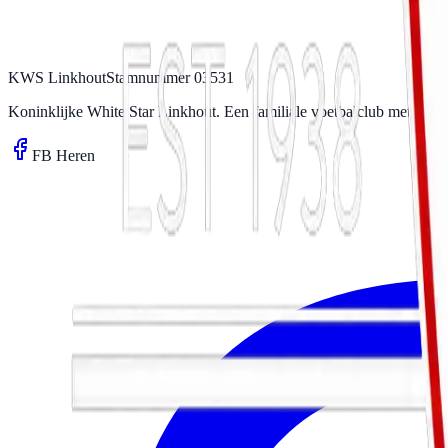
KWS Linkhout
Stamnummer 03531
Koninklijke White Star Linkhout. Een familiale voetbalclub met meer 
FB Heren