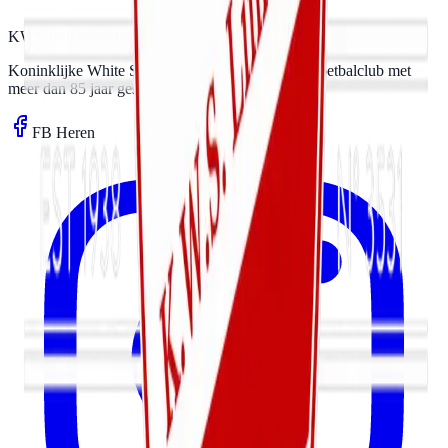
KWS Linkhout
Stamnummer 03531
Koninklijke White Star Linkhout. Een familiale voetbalclub met
meer dan 85 jaar geschiedenis.
FB Heren