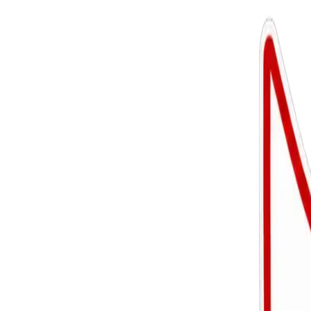
Locatie Linkhout
Kantine - Hoofdingang (buiten)
AED bevestigd aan de buitenmuur van de kantine bij de hoofdingang. A
24/7 toegankelijk
Locatie Zelem
Scheidsrechterslokaal
AED in het scheidsrechterslokaal op de trainingslocatie in Zelem.