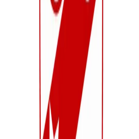
EHBO-verantwoordelijken beschikken over geldig
BHV/EHBO certificaat
Jaarlijkse hercertificering EHBO-team
Meerdere trainers beschikken over voetbalmedisch attest
(KBVB)
Club werkt samen met lokale huisartsen en ziekenhuizen
AED-gecertificeerde vrijwilligers aanwezig bij alle
activiteiten
EHBO-materiaal
Verbandtrommels
Ispacks
Spalken
Wondverzorging
Hemostatische verbanden