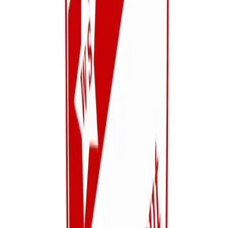
Reanimatie
AED-toestel (kantine Linkhout & scheidsrechterslokaal
Zelem)
Zuurstofmaskers
Beademingsmaskers
Reanimatiepop
Overige
Rugplanken
Brancards
Krukken
Koeltassen
Fysiotape
EHBO aanwezigheid: